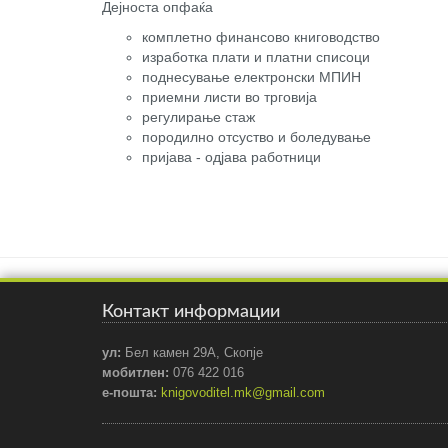
Дејноста опфаќа
комплетно финансово книговодство
изработка плати и платни списоци
поднесување електронски МПИН
приемни листи во трговија
регулирање стаж
породилно отсуство и боледување
пријава - одјава работници
Контакт информации
ул:
Бел камен 29А, Скопје
мобитлен:
076 422 016
е-пошта:
knigovoditel.mk@gmail.com