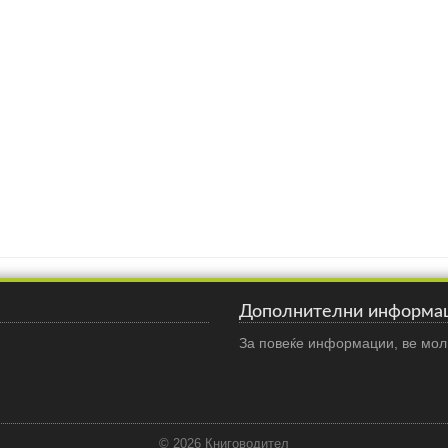
Дополнителни информа
За повеќе информации, ве моли
© 2026 Книговодител