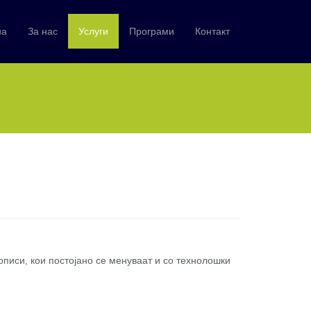
на
За нас
Услуги
Програми
Контакт
описи, кои постојано се менуваат и со технолошки