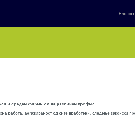
Наслов
али и средни фирми од најразличен профил.
рна работа, ангажираност од сите вработени, следење законски пр