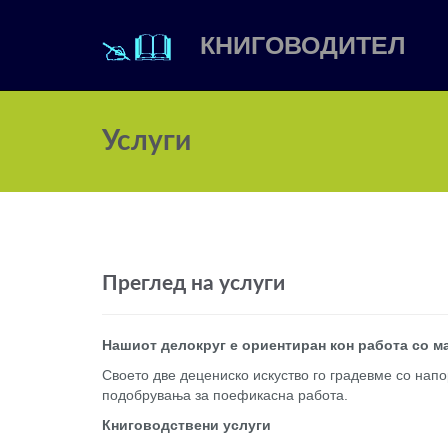
КНИГОВОДИТЕЛ
Услуги
Преглед на услуги
Нашиот делокруг е ориентиран кон работа со м
Своето две децениско искуство го градевме со напо
подобрувања за поефикасна работа.
Книговодствени услуги